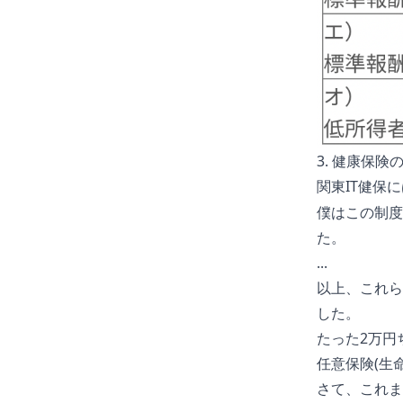
3. 健康保
関東IT健保
僕はこの制度
た。
...
以上、これらの
した。
たった2万円
任意保険(生
さて、これま