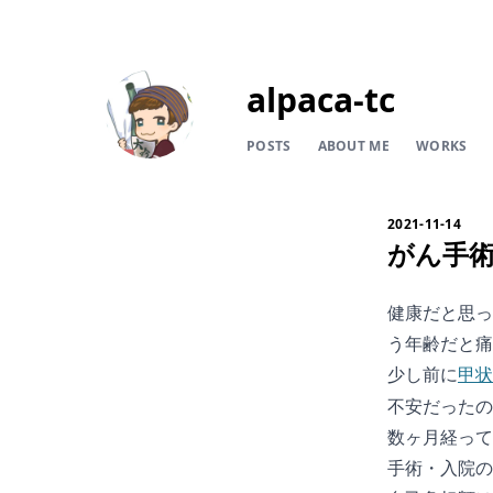
alpaca-tc
POSTS
ABOUT ME
WORKS
2021-11-14
がん手
健康だと思っ
う年齢だと痛
少し前に
甲状
不安だったの
数ヶ月経って
手術・入院の