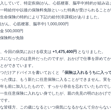
入していて、特定疾病(がん、心筋梗塞、脳卒中)特約が組み
一時給付や以後の保険料免除といった特典が受けられることが
生命保険の特約により下記の給付(非課税)がありました。
がん、心筋梗塞、脳卒中) 1,000,000円
500,000円
保険料が免除
は、今回の病気における収支は
+1,475,400円
となりました。
スになったのは意外だったのですが、おかげで仕事を辞めてか
とができています。
とつだけアドバイスを書いておくと
「保険は入れるうちに入っ
った僕は、もう新たに任意保険に入ることができません。実を
年も前に加入したもので、すっかり存在を忘れていたものでし
一生任意保険に入れない身でしたが、親の先見の明のおかげで
です。
な皆様方、この歳になるといつ病気になるかなんて分からない