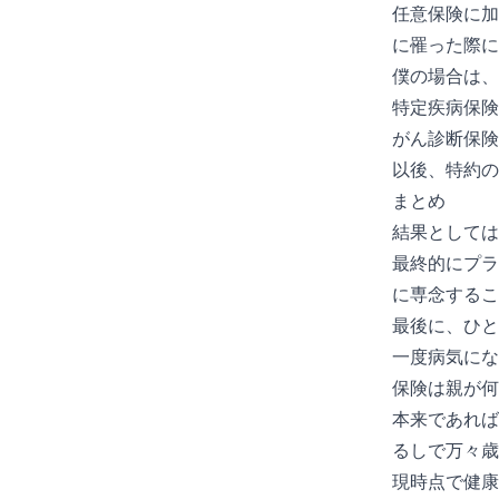
任意保険に加
に罹った際に
僕の場合は、
特定疾病保険(
がん診断保険金 
以後、特約の
まとめ
結果として
最終的にプラ
に専念するこ
最後に、ひ
一度病気にな
保険は親が何
本来であれば
るしで万々歳
現時点で健康