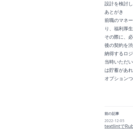
設計を検討し
あとがき
前職のマネー
り、福利厚生
その際に、必
後の契約を渋
納得するロジ
当時いただい
は貯蓄があれ
オプションつ
前の記事
2022-12-05
textlin